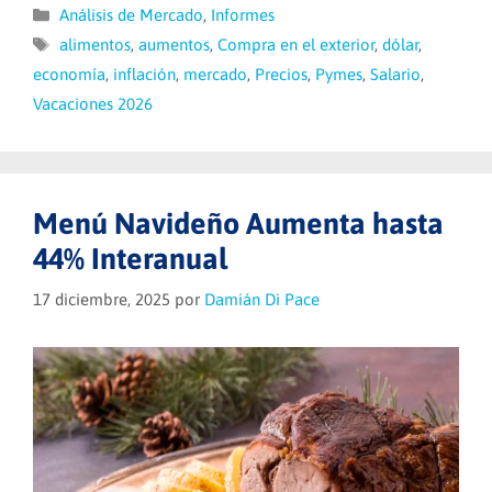
Categorías
Análisis de Mercado
,
Informes
Etiquetas
alimentos
,
aumentos
,
Compra en el exterior
,
dólar
,
economía
,
inflación
,
mercado
,
Precios
,
Pymes
,
Salario
,
Vacaciones 2026
Menú Navideño Aumenta hasta
44% Interanual
17 diciembre, 2025
por
Damián Di Pace