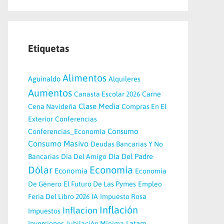
Etiquetas
Alimentos
Aguinaldo
Alquileres
Aumentos
Canasta Escolar 2026
Carne
Clase Media
Cena Navideña
Compras En El
Exterior
Conferencias
Consumo
Conferencias_Economia
Consumo Masivo
Deudas Bancarias Y No
Día Del Padre
Bancarias
Día Del Amigo
Economía
Dólar
Economia
Economía
De Género
El Futuro De Las Pymes
Empleo
Feria Del Libro 2026
IA
Impuesto Rosa
Inflación
Inflacion
Impuestos
Latam
Inversiones
Jubilación Mínima